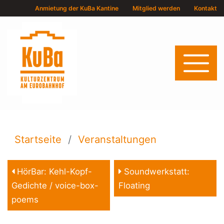
Anmietung der KuBa Kantine
Mitglied werden
Kontakt
Startseite
Veranstaltungen
HörBar: Kehl-Kopf-
Soundwerkstatt:
Gedichte / voice-box-
Floating
poems