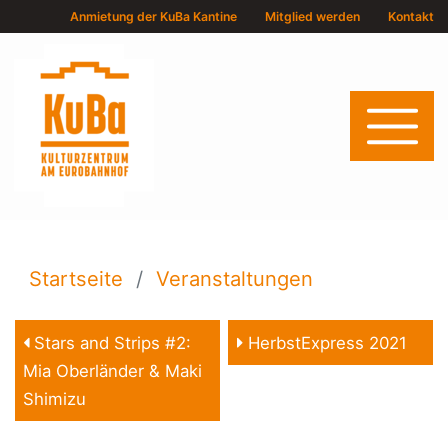
Anmietung der KuBa Kantine
Mitglied werden
Kontakt
Startseite
Veranstaltungen
Stars and Strips #2:
HerbstExpress 2021
Mia Oberländer & Maki
Shimizu