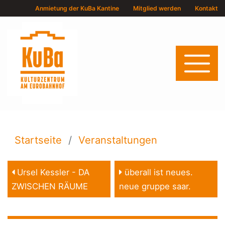
Anmietung der KuBa Kantine
Mitglied werden
Kontakt
Startseite
Veranstaltungen
Ursel Kessler - DA
überall ist neues.
ZWISCHEN RÄUME
neue gruppe saar.