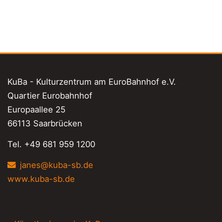
KuBa - Kulturzentrum am EuroBahnhof e.V.
Quartier Eurobahnhof
Europaallee 25
66113 Saarbrücken
Tel. +49 681 959 1200
janes@kuba-sb.de
www.kuba-sb.de