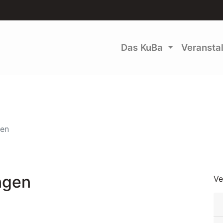
Das KuBa
Veransta
gen
ngen
Ve