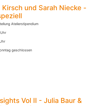
e Kirsch und Sarah Niecke -
speziell
ellung Atelierstipendium
 Uhr
Uhr
sonntag geschlossen
ights Vol II - Julia Baur &