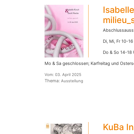
Isabell
milieu_
Abschlussausst
Di, Mi, Fr 10-16
Do & So 14-18 
Mo & Sa geschlossen; Karfreitag und Oster
Vom:
03. April 2025
Thema:
Ausstellung
KuBa Ins