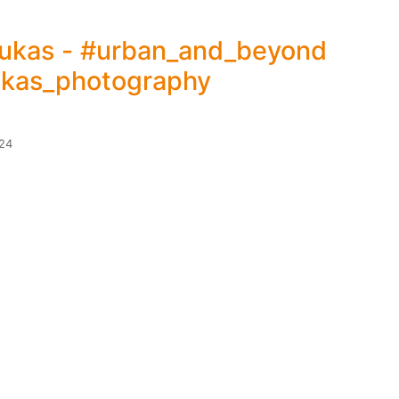
Lukas - #urban_and_beyond
ukas_photography
024